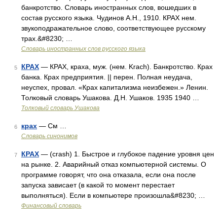
банкротство. Словарь иностранных слов, вошедших в
состав русского языка. Чудинов А.Н., 1910. КРАХ нем.
звукоподражательное слово, соответствующее русскому
трах.&#8230; …
Словарь иностранных слов русского языка
КРАХ
— КРАХ, краха, муж. (нем. Krach). Банкротство. Крах
5
банка. Крах предприятия. || перен. Полная неудача,
неуспех, провал. «Крах капитализма неизбежен.» Ленин.
Толковый словарь Ушакова. Д.Н. Ушаков. 1935 1940 …
Толковый словарь Ушакова
крах
— См …
6
Словарь синонимов
КРАХ
— (crash) 1. Быстрое и глубокое падение уровня цен
7
на рынке. 2. Аварийный отказ компьютерной системы. О
программе говорят, что она отказала, если она после
запуска зависает (в какой то момент перестает
выполняться). Если в компьютере произошла&#8230; …
Финансовый словарь