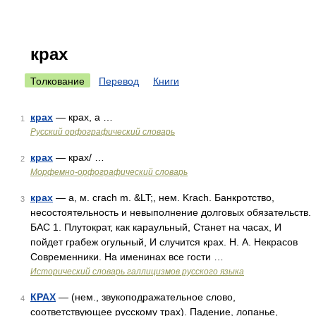
крах
Толкование
Перевод
Книги
крах
— крах, а …
1
Русский орфографический словарь
крах
— крах/ …
2
Морфемно-орфографический словарь
крах
— а, м. crach m. &LT;, нем. Krach. Банкротство,
3
несостоятельность и невыполнение долговых обязательств.
БАС 1. Плутократ, как караульный, Станет на часах, И
пойдет грабеж огульный, И случится крах. Н. А. Некрасов
Современники. На именинах все гости …
Исторический словарь галлицизмов русского языка
КРАХ
— (нем., звукоподражательное слово,
4
соответствующее русскому трах). Падение, лопанье,