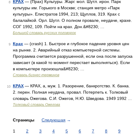
КРАХ
— (Прах) Культуры. Жарг. мол. Шутл. ирон. Парк
8
культуры им. Горького в Москве; станция метро «Парк
культуры». Елистратов 1994, 213; Щуплов, 319. Крах с
балалайкой. Орл. Шутл. О полном провале, неудаче, крахе.
СОГ 1992, 109. Пойти на крах. Дон.&#8230; …
Большой словарь русских поговорок
Крах
— (crash) 1. Быстрое и глубокое падение уровня цен
9
на рынке. 2. Аварийный отказ компьютерной системы.
Программа считается разрушенной, если она после запуска
зависает (в какой то момент перестает выполняться). Если
в компьютере произошла&#8230; …
Словарь бизнес-терминов
КРАХ
— КРАХ, а, муж. 1. Разорение, банкротство. К. банка.
10
2. перен. Полная неудача, провал. Потерпеть к. Толковый
словарь Ожегова. С.И. Ожегов, Н.Ю. Шведова. 1949 1992 …
Толковый словарь Ожегова
Страницы
Следующая
→
1
2
3
4
5
6
7
8
9